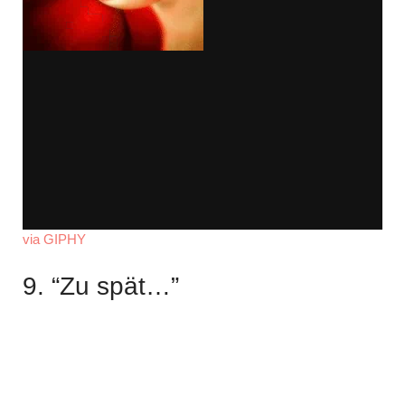
via GIPHY
9. “Zu spät…”