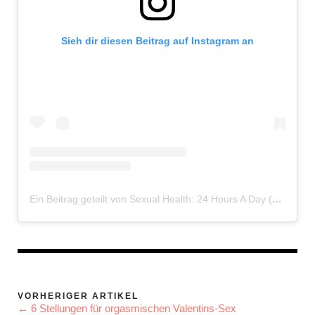
Sieh dir diesen Beitrag auf Instagram an
Ein Beitrag geteilt von Sexual Health: 24 Hours A Day (@sh24_nhs)
VORHERIGER ARTIKEL
← 6 Stellungen für orgasmischen Valentins-Sex