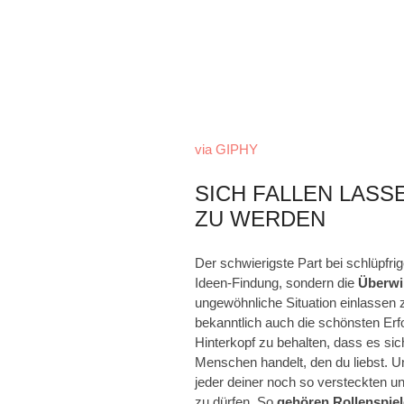
via GIPHY
SICH FALLEN LASS
ZU WERDEN
Der schwierigste Part bei schlüpfri
Ideen-Findung, sondern die
Überw
ungewöhnliche Situation einlassen
bekanntlich auch die schönsten Erfol
Hinterkopf zu behalten, dass es si
Menschen handelt, den du liebst. Und
jeder deiner noch so versteckten
zu dürfen. So
gehören Rollenspiel