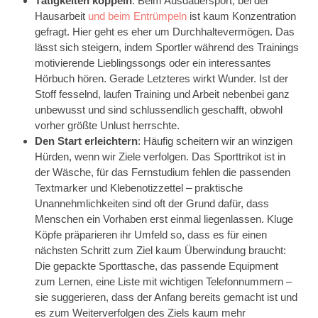
Tätigkeiten koppeln
: Beim Ausdauersport, bei der
Hausarbeit
und beim Entrümpeln
ist kaum Konzentration
gefragt. Hier geht es eher um Durchhaltevermögen. Das
lässt sich steigern, indem Sportler während des Trainings
motivierende Lieblingssongs oder ein interessantes
Hörbuch hören. Gerade Letzteres wirkt Wunder. Ist der
Stoff fesselnd, laufen Training und Arbeit nebenbei ganz
unbewusst und sind schlussendlich geschafft, obwohl
vorher größte Unlust herrschte.
Den Start erleichtern
: Häufig scheitern wir an winzigen
Hürden, wenn wir Ziele verfolgen. Das Sporttrikot ist in
der Wäsche, für das Fernstudium fehlen die passenden
Textmarker und Klebenotizzettel – praktische
Unannehmlichkeiten sind oft der Grund dafür, dass
Menschen ein Vorhaben erst einmal liegenlassen. Kluge
Köpfe präparieren ihr Umfeld so, dass es für einen
nächsten Schritt zum Ziel kaum Überwindung braucht:
Die gepackte Sporttasche, das passende Equipment
zum Lernen, eine Liste mit wichtigen Telefonnummern –
sie suggerieren, dass der Anfang bereits gemacht ist und
es zum Weiterverfolgen des Ziels kaum mehr