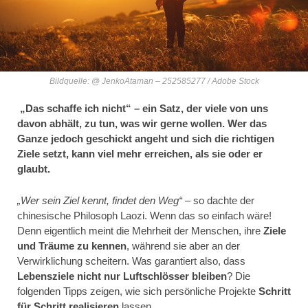
Bildquelle: @ JenkoAtaman – 252585277 / Adobe Stock
„Das schaffe ich nicht“ – ein Satz, der viele von uns
davon abhält, zu tun, was wir gerne wollen. Wer das
Ganze jedoch geschickt angeht und sich die richtigen
Ziele setzt, kann viel mehr erreichen, als sie oder er
glaubt.
„Wer sein Ziel kennt, findet den Weg“
– so dachte der
chinesische Philosoph Laozi. Wenn das so einfach wäre!
Denn eigentlich meint die Mehrheit der Menschen, ihre
Ziele
und Träume zu kennen
, während sie aber an der
Verwirklichung scheitern. Was garantiert also, dass
Lebensziele nicht nur Luftschlösser bleiben
? Die
folgenden Tipps zeigen, wie sich persönliche Projekte
Schritt
für Schritt realisieren
lassen.