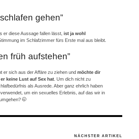
t schlafen gehen”
 er diese Aussage fallen lässt,
ist ja wohl
 Stimmung im Schlafzimmer fürs Erste mal aus bleibt.
en früh aufstehen”
t er sich aus der Affäre zu ziehen und
möchte dir
er keine Lust auf Sex hat
. Um dich nicht zu
hlafbedürfnis als Ausrede. Aber ganz ehrlich haben
 verwendet, um ein sexuelles Erlebnis, auf das wir in
 umgehen? 🤭
NÄCHSTER ARTIKEL