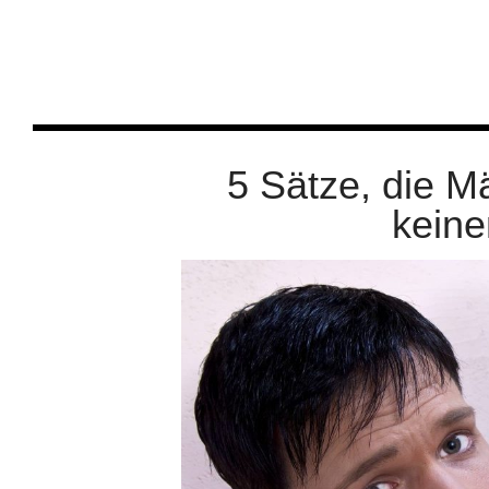
5 Sätze, die M
keine