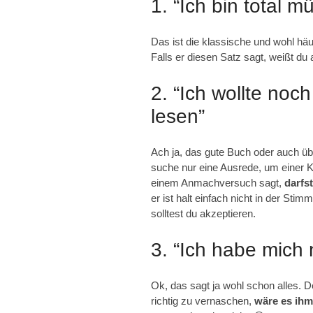
1. “Ich bin total m
Das ist die klassische und wohl häu
Falls er diesen Satz sagt, weißt du 
2. “Ich wollte noc
lesen”
Ach ja, das gute Buch oder auch über
suche nur eine Ausrede, um einer K
einem Anmachversuch sagt,
darfs
er ist halt einfach nicht in der St
solltest du akzeptieren.
3. “Ich habe mich n
Ok, das sagt ja wohl schon alles. De
richtig zu vernaschen,
wäre es ihm