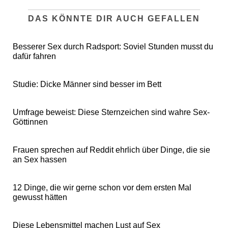
DAS KÖNNTE DIR AUCH GEFALLEN
Besserer Sex durch Radsport: Soviel Stunden musst du
dafür fahren
Studie: Dicke Männer sind besser im Bett
Umfrage beweist: Diese Sternzeichen sind wahre Sex-
Göttinnen
Frauen sprechen auf Reddit ehrlich über Dinge, die sie
an Sex hassen
12 Dinge, die wir gerne schon vor dem ersten Mal
gewusst hätten
Diese Lebensmittel machen Lust auf Sex