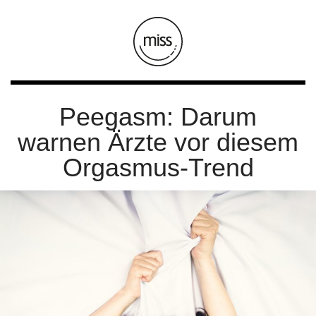
Peegasm: Darum
warnen Ärzte vor diesem
Orgasmus-Trend