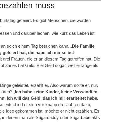
 bezahlen muss
urtstag gefeiert. Es gibt Menschen, die würden
r
essen und darüber lachen, wie kurz das Leben ist.
hn an solch einem Tag besuchen kann. „
Die Familie,
gefeiert hat, die habe ich mir selbst
 drei Frauen, die er an diesem Tag getroffen hat. Die
Johannes hat Geld. Viel Geld sogar, weil er lange als
inge geleistet, erzählt er. Also warum sollte er, nur,
fhören? „
Ich habe keine Kinder, keine Verwandten,
nn.
Ich will das Geld, das ich mir erarbeitet habe,
lso entschied er sich vor knapp drei Jahren dazu,
ie Idee gekommen ist, möchte er nicht erzählen. Es
n, in denen man als Sugardaddy oder Sugarbabe aktiv