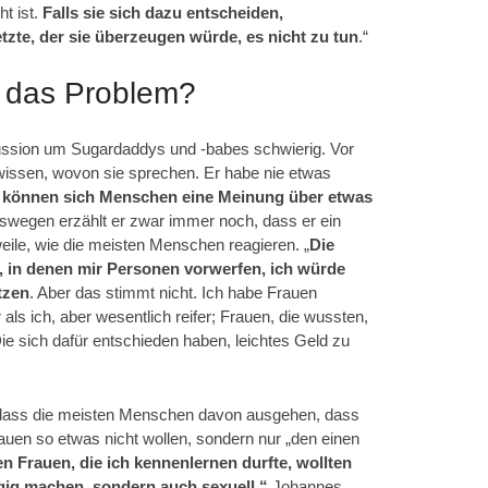
t ist.
Falls sie sich dazu entscheiden,
tzte, der sie überzeugen würde, es nicht zu tun
.“
h das Problem?
kussion um Sugardaddys und -babes schwierig. Vor
 wissen, wovon sie sprechen. Er habe nie etwas
 können sich Menschen eine Meinung über etwas
swegen erzählt er zwar immer noch, dass er ein
weile, wie die meisten Menschen reagieren. „
Die
, in denen mir Personen vorwerfen, ich würde
tzen
. Aber das stimmt nicht. Ich habe Frauen
 als ich, aber wesentlich reifer; Frauen, die wussten,
Die sich dafür entschieden haben, leichtes Geld zu
h, dass die meisten Menschen davon ausgehen, dass
Frauen so etwas nicht wollen, sondern nur „den einen
n Frauen, die ich kennenlernen durfte, wollten
ngig machen, sondern auch sexuell.“
Johannes