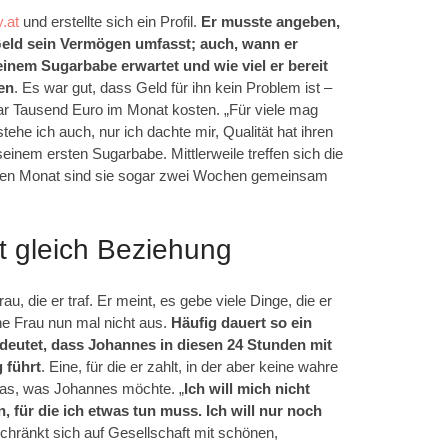
.at
und erstellte sich ein Profil.
Er musste angeben,
l Geld sein Vermögen umfasst; auch, wann er
inem Sugarbabe erwartet und wie viel er bereit
en
. Es war gut, dass Geld für ihn kein Problem ist –
aar Tausend Euro im Monat kosten. „Für viele mag
ehe ich auch, nur ich dachte mir, Qualität hat ihren
seinem ersten Sugarbabe. Mittlerweile treffen sich die
tzten Monat sind sie sogar zwei Wochen gemeinsam
t gleich Beziehung
u, die er traf. Er meint, es gebe ­viele ­Dinge, die er
ne Frau nun mal nicht aus.
Häufig dauert so ein
deutet, dass Johannes in diesen 24 Stunden mit
 führt
. Eine, für die er zahlt, in der aber keine wahre
 das, was Johannes möchte. „
Ich will mich nicht
, für die ich etwas tun muss. Ich will nur noch
hränkt sich auf Gesellschaft mit schönen,