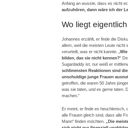
Anfang an wusste, dass es nicht ech
aufzuhören, dann wäre ich der Le
Wo liegt eigentlic
Johannes erzählt, er finde die Dis
allem, weil die meisten Leute nicht
verurteilt, was er nicht kannte. „
Wie
bilden, das sie nicht kennen?
“ De
Sugardaddy ist, nur weiß er mittler
schlimmsten Reaktionen sind die
unschuldige junge Frauen ausnu
getroffen, die waren 50 Jahre jünger
was sie taten, und es gerne taten. 
machen.“
Er meint, er finde es heuchlerisc
alle Frauen gleich sind, dass alle 
Mann“ finden möchten.
„Die meiste
sich nicht nur finanziell unabhä