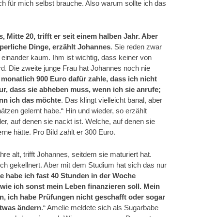
ich für mich selbst brauche. Also warum sollte ich das
, Mitte 20, trifft er seit einem ­halben Jahr. Aber
perliche Dinge, erzählt ­Johannes
. Sie reden zwar
e einander kaum. Ihm ist wichtig, dass keiner von
ird. Die zweite junge Frau hat ­Johannes noch nie
 monatlich 900 Euro dafür ­zahle, dass ich nicht
 nur, dass sie abheben muss, wenn ich sie anrufe;
enn ich das möchte
. Das klingt vielleicht banal, aber
hätzen gelernt habe.“ Hin und wieder, so erzählt
er, auf denen sie nackt ist. Welche, auf denen sie
erne hätte. Pro Bild zahlt er 300 Euro.
e alt, trifft Johannes, seitdem sie ­maturiert hat.
och gekellnert. Aber mit dem Studium hat sich das nur
 habe ich fast 40 Stunden in der ­Woche
, wie ich sonst mein Leben finanzieren soll. Mein
n, ich habe Prüfungen nicht ­geschafft oder sogar
etwas ändern
.“ Amelie meldete sich als Sugarbabe