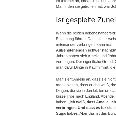
im Internet an, circa ein halbes J
Mann, den sie getroffen hat, war ­Joh
Ist gespielte Zune
Wenn die beiden nebeneinandersitze
Beziehung führen. Dass sie teilwei
miteinander verbringen, kann man 
Außenstehenden schwer nachzuvol
Jahren haben sich Amelie und Joh
verbringen. Der eigentliche Grund, G
man dafür Dinge in Kauf nimmt, die
Man sieht Amelie an, dass sie nicht
man ablesen, dass er das weiß, dass 
Dingen, die sie in den letzten drei
kurze Trips nach England, Abende,
haben. „
Ich weiß, dass Amelie lieb
verbringen. Und dass es für sie ei
Sugarbabes
. Aber das ist das Bün