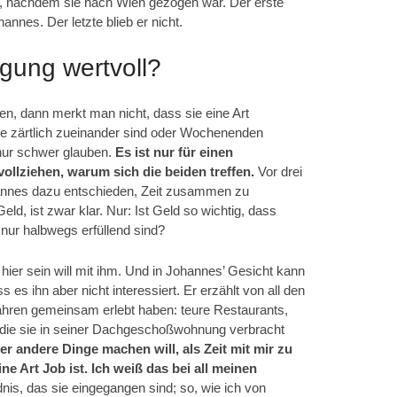
ahr, nachdem sie nach Wien gezogen war. Der erste
annes. Der letzte blieb er nicht.
igung wertvoll?
n, dann merkt man nicht, dass sie eine Art
se zärtlich zueinander sind oder Wochenenden
nur schwer glauben.
Es ist nur für einen
lziehen, warum sich die beiden treffen.
Vor drei
annes dazu entschieden, Zeit zusammen zu
eld, ist zwar klar. Nur: Ist Geld so wichtig, dass
 nur halbwegs erfüllend sind?
 hier sein will mit ihm. Und in Johannes’ Gesicht kann
es ihn aber nicht interessiert. Er erzählt von all den
 Jahren gemeinsam erlebt haben: teure Restaurants,
 die sie in seiner Dachgeschoßwohnung verbracht
er andere Dinge machen will, als Zeit mit mir zu
ne Art Job ist. Ich weiß das bei all meinen
dnis, das sie eingegangen sind; so, wie ich von